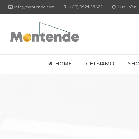
info@montende.com
(+39) 0924.88622
Lun - Ven: 
HOME
CHI SIAMO
SH