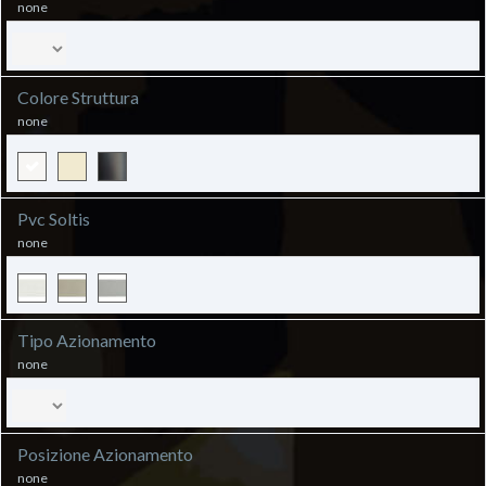
none
Colore Struttura
none
Pvc Soltis
none
Tipo Azionamento
none
Posizione Azionamento
none