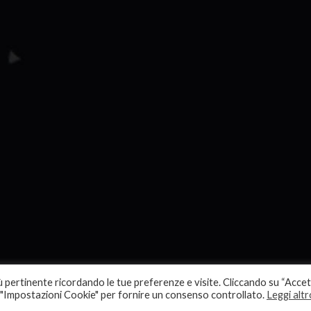
più pertinente ricordando le tue preferenze e visite. Cliccando su “Acce
re "Impostazioni Cookie" per fornire un consenso controllato.
Leggi altr