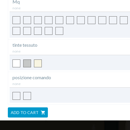
Mq
none
tinte tessuto
none
posizione comando
none
ADD TO CART