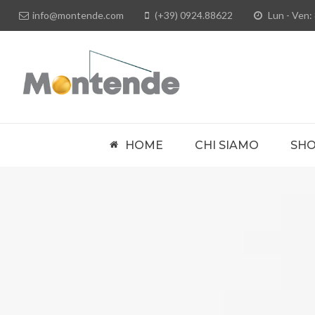
info@montende.com
(+39) 0924.88622
Lun - Ven: 
HOME
CHI SIAMO
SH