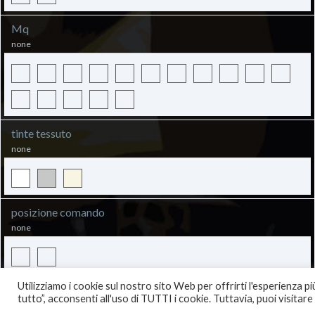
Mq
none
tinte tessuto
none
posizione comando
none
Utilizziamo i cookie sul nostro sito Web per offrirti l'esperienza 
ADD TO CART
tutto”, acconsenti all'uso di TUTTI i cookie. Tuttavia, puoi visita