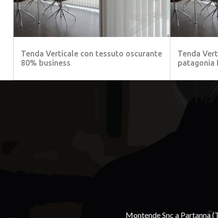
Tenda Verticale con tessuto oscurante
Tenda Verti
80% business
patagonia 
Montende Snc a Partanna (Tr