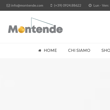
info@montende.com
(+39) 0924.88622
Lun - Ven: 
HOME
CHI SIAMO
SH