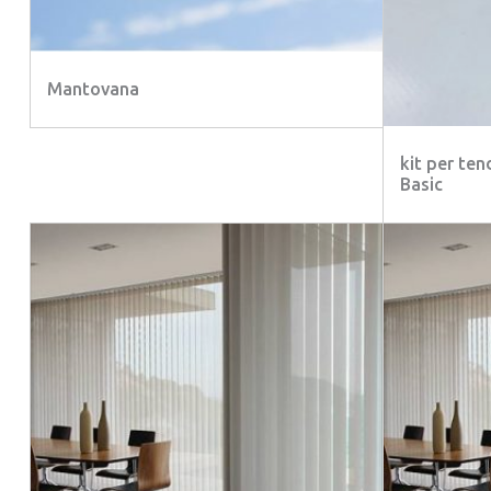
Mantovana
kit per ten
Basic